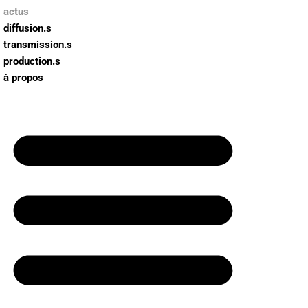
actus
diffusion.s
Aller
transmission.s
au
production.s
contenu
à propos