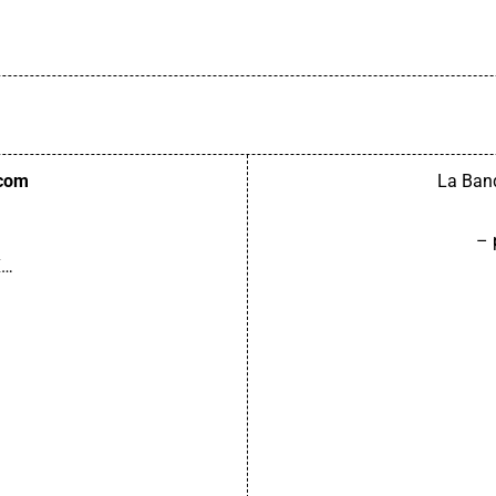
.com
La Band
– 
X…